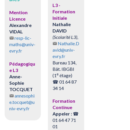
L3 -
Formation
Mention
Initiale
Licence
Nathalie
Alexandre
DAVID
VIDAL
(Scolarité L3)
,
resp-lic-
Nathalie.D
maths@univ-
avid@univ-
evry.fr
evry.fr
Bureau 134,
Pédagogiqu
Bât. IBGBI
e L3
e
(1
étage)
Anne-
☎ 01 64 87
Sophie
34 14
TOCQUET
annesophi
Formation
e.tocquet@u
Continue
niv-evry.fr
Appeler :
☎
01 64 47 71
01