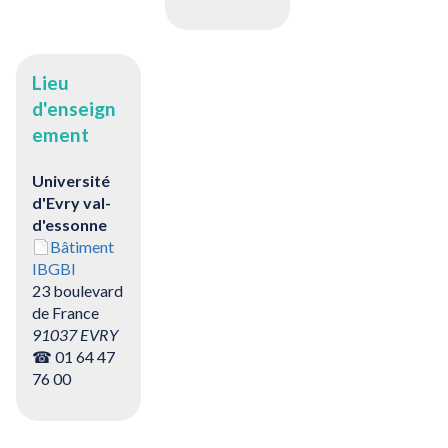
Lieu
d'enseign
ement
Université
d'Evry val-
d'essonne
Bâtiment
IBGBI
23 boulevard
de France
91037 EVRY
☎ 01 64 47
76 00