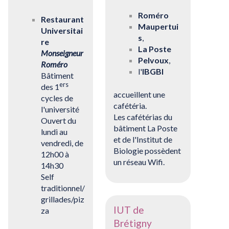
Roméro
Restaurant
Maupertui
Universitai
s
,
re
La Poste
Monseigneur
Pelvoux
,
Roméro
l'
IBGBI
Bâtiment
ers
des 1
accueillent une
cycles de
cafétéria.
l'université
Les cafétérias du
Ouvert du
bâtiment La Poste
lundi au
et de l'Institut de
vendredi, de
Biologie possèdent
12h00 à
un réseau Wifi.
14h30
Self
traditionnel/
grillades/piz
IUT de
za
Brétigny