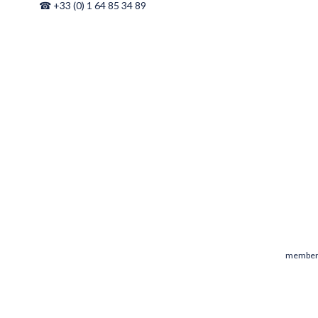
☎ +33 (0) 1 64 85 34 89
members