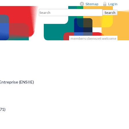
Sitemap
Log In
Search
members:cbenezet:welcome
'Entreprise (ENSIIE)
71)