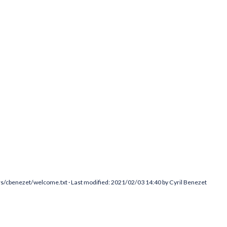
/cbenezet/welcome.txt
· Last modified: 2021/02/03 14:40 by
Cyril Benezet