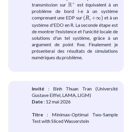
R
+
+
R
transmission sur
est équivalent à un
problème de bord i-e à un système
(
R
,
+
∞
)
comprenant une EDP sur
(
,
+
∞
)
et à un
R
système d'EDO en R. La seconde étape est
de montrer l'existence et l'unicité locale de
solutions d'un tel système, grâce à un
argument de point fixe. Finalement je
présenterai des résultats de simulations
numériques du problème.
Invité
: Binh Thuan Tran (Université
Gustave Eiffel, LAMA, LIGM)
Date
: 12 mai 2026
Titre
: Minimax-Optimal Two-Sample
Test with Sliced Wasserstein