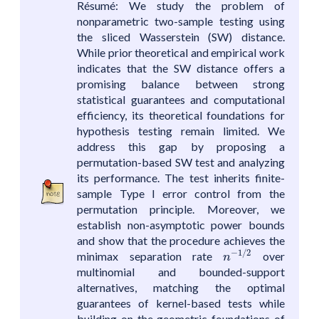
Résumé: We study the problem of
nonparametric two-sample testing using
the sliced Wasserstein (SW) distance.
While prior theoretical and empirical work
indicates that the SW distance offers a
promising balance between strong
statistical guarantees and computational
efficiency, its theoretical foundations for
hypothesis testing remain limited. We
address this gap by proposing a
permutation-based SW test and analyzing
its performance. The test inherits finite-
sample Type I error control from the
permutation principle. Moreover, we
establish non-asymptotic power bounds
and show that the procedure achieves the
n
−
1
/
2
−
1
/
2
minimax separation rate
over
n
multinomial and bounded-support
alternatives, matching the optimal
guarantees of kernel-based tests while
building on the geometric foundations of