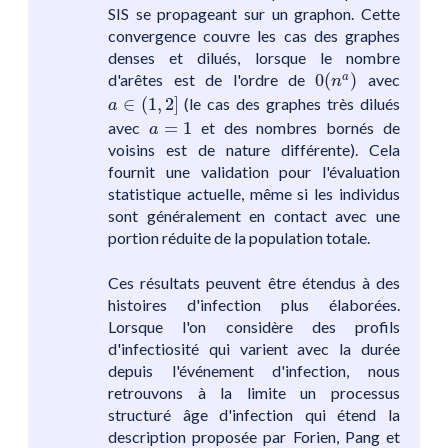
SIS se propageant sur un graphon. Cette
convergence couvre les cas des graphes
denses et dilués, lorsque le nombre
0
(
n
a
)
d'arêtes est de l'ordre de
0
(
)
avec
a
n
a
∈
(
1
,
2
]
∈
(
1
,
2
]
(le cas des graphes très dilués
a
a
=
1
avec
=
1
et des nombres bornés de
a
voisins est de nature différente). Cela
fournit une validation pour l'évaluation
statistique actuelle, même si les individus
sont généralement en contact avec une
portion réduite de la population totale.
Ces résultats peuvent être étendus à des
histoires d'infection plus élaborées.
Lorsque l'on considère des profils
d'infectiosité qui varient avec la durée
depuis l'événement d'infection, nous
retrouvons à la limite un processus
structuré âge d'infection qui étend la
description proposée par Forien, Pang et