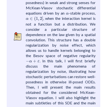
posedness) in weak and strong senses for
McKean-Vlasov stochastic differential
α
equations driven by an
-stable process,
α
α
∈
(
1
,
2
]
∈
(
1
,
2
]
, when the interaction kernel is
α
not a function but a distribution. We
consider a particular structure of
dependence on the law given by a spatial
convolution. This structure has a double
regularization by noise effect, which
allows us to handle kernels belonging to
the Besov space of negative regularity
−
α
+
ε
−
+
. In this talk, I will first briefly
α
ε
discuss the main phenomena of
regularization by noise, illustrating how
stochastic perturbations can restore well-
posedness in otherwise ill-posed ODEs.
Then, I will present the main results
obtained for the considered McKean-
Vlasov equation. I will also highlight the
main subtleties of this SDE and the main