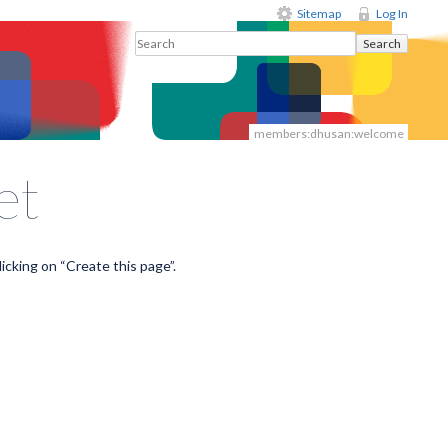
Sitemap
Log In
Search
members:dhusan:welcome
et
licking on “Create this page”.