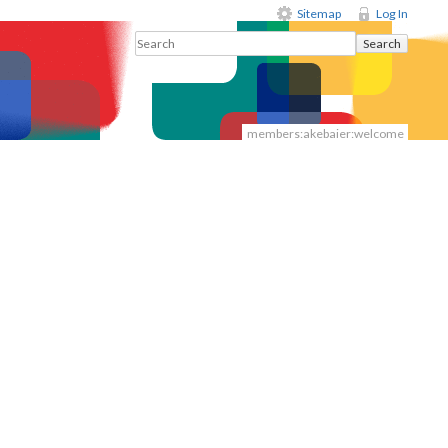
Sitemap
Log In
Search
members:akebaier:welcome