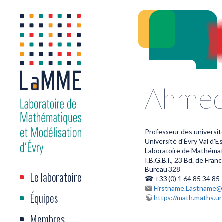
Ahmed
Professeur des universit
Université d'Évry Val d'
Laboratoire de Mathémat
I.B.G.B.I., 23 Bd. de Fra
Bureau 328
Le laboratoire
☎ +33 (0) 1 64 85 34 85
Firstname.Lastname@u
Équipes
https://math.maths.un
Membres