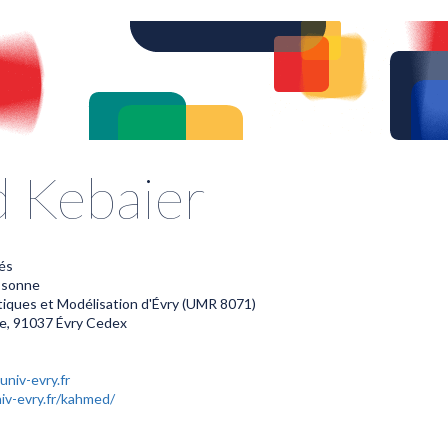
 Kebaier
és
Essonne
iques et Modélisation d'Évry (UMR 8071)
nce, 91037 Évry Cedex
niv-evry.fr
iv-evry.fr/kahmed/