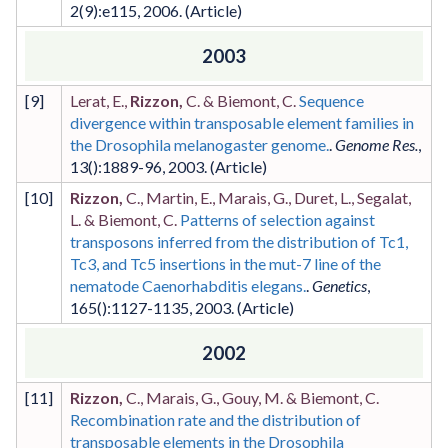
2
(9)
:e115
,
2006
.
2003
[
9
]
Lerat, E.,
Rizzon,
C. & Biemont, C.
Sequence
divergence within transposable element families in
the Drosophila melanogaster genome.
.
Genome Res.
,
13
()
:1889-96
,
2003
.
[
10
]
Rizzon,
C., Martin, E., Marais, G., Duret, L., Segalat,
L. & Biemont, C.
Patterns of selection against
transposons inferred from the distribution of Tc1,
Tc3, and Tc5 insertions in the mut-7 line of the
nematode Caenorhabditis elegans.
.
Genetics
,
165
()
:1127-1135
,
2003
.
2002
[
11
]
Rizzon,
C., Marais, G., Gouy, M. & Biemont, C.
Recombination rate and the distribution of
transposable elements in the Drosophila