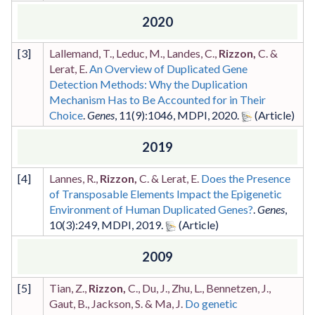
2020
[
3
]
Lallemand, T., Leduc, M., Landes, C.,
Rizzon,
C. &
Lerat, E.
An Overview of Duplicated Gene
Detection Methods: Why the Duplication
Mechanism Has to Be Accounted for in Their
Choice
.
Genes
,
11
(9)
:1046
,
MDPI
,
2020
.
2019
[
4
]
Lannes, R.,
Rizzon,
C. & Lerat, E.
Does the Presence
of Transposable Elements Impact the Epigenetic
Environment of Human Duplicated Genes?
.
Genes
,
10
(3)
:249
,
MDPI
,
2019
.
2009
[
5
]
Tian, Z.,
Rizzon,
C., Du, J., Zhu, L., Bennetzen, J.,
Gaut, B., Jackson, S. & Ma, J.
Do genetic