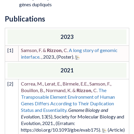
gènes dupliqués
Publications
2023
[
1
]
Samson, F. &
Rizzon,
C.
A long story of genomic
interface
. ,
2023
.,
(Poster)
.
2021
[
2
]
Correa, M., Lerat, E., Birmele, E.E., Samson, F.,
Bouillon, B., Normand, K. &
Rizzon,
C.
The
Transposable Element Environment of Human
Genes Differs According to Their Duplication
Status and Essentiality
.
Genome Biology and
Evolution
,
13
(5)
,
Society for Molecular Biology and
Evolution
,
2021
.,
(Erratum:
https://doi.org/10.1093/gbe/evab175)
.