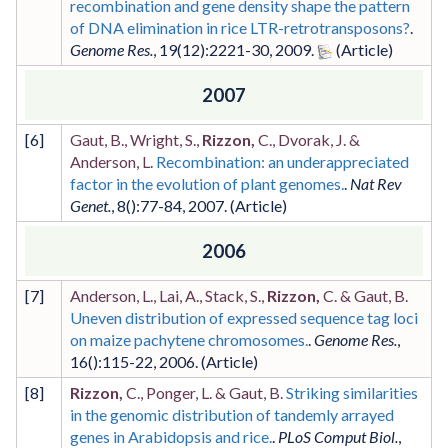
recombination and gene density shape the pattern
of DNA elimination in rice LTR-retrotransposons?
.
Genome Res.
,
19
(12)
:2221-30
,
2009
.
2007
[
6
]
Gaut, B., Wright, S.,
Rizzon,
C., Dvorak, J. &
Anderson, L.
Recombination: an underappreciated
factor in the evolution of plant genomes.
.
Nat Rev
Genet.
,
8
()
:77-84
,
2007
.
2006
[
7
]
Anderson, L., Lai, A., Stack, S.,
Rizzon,
C. & Gaut, B.
Uneven distribution of expressed sequence tag loci
on maize pachytene chromosomes.
.
Genome Res.
,
16
()
:115-22
,
2006
.
[
8
]
Rizzon,
C., Ponger, L. & Gaut, B.
Striking similarities
in the genomic distribution of tandemly arrayed
genes in Arabidopsis and rice.
.
PLoS Comput Biol.
,