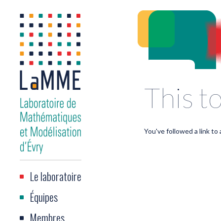
This to
You've followed a link to 
Le laboratoire
Équipes
Membres