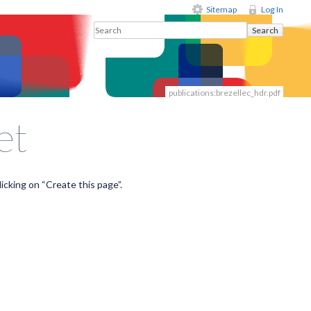
Sitemap
Log In
Search
publications:brezellec_hdr.pdf
et
licking on “Create this page”.