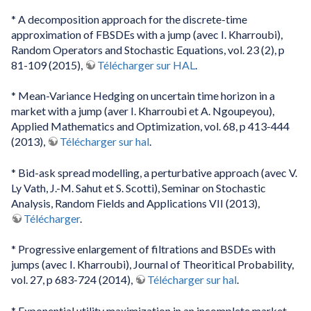
* A decomposition approach for the discrete-time
approximation of FBSDEs with a jump (avec I. Kharroubi),
Random Operators and Stochastic Equations, vol. 23 (2), p
81-109 (2015),
Télécharger sur HAL
.
* Mean-Variance Hedging on uncertain time horizon in a
market with a jump (aver I. Kharroubi et A. Ngoupeyou),
Applied Mathematics and Optimization, vol. 68, p 413-444
(2013),
Télécharger sur hal
.
* Bid-ask spread modelling, a perturbative approach (avec V.
Ly Vath, J.-M. Sahut et S. Scotti), Seminar on Stochastic
Analysis, Random Fields and Applications VII (2013),
Télécharger
.
* Progressive enlargement of filtrations and BSDEs with
jumps (avec I. Kharroubi), Journal of Theoritical Probability,
vol. 27, p 683-724 (2014),
Télécharger sur hal
.
* Exponential utility maximization in an incomplete market