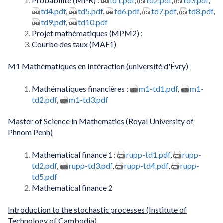
Probabilité (MPR) :
td1.pdf
,
td2.pdf
,
td3.pdf
,
td4.pdf
,
td5.pdf
,
td6.pdf
,
td7.pdf
,
td8.pdf
,
td9.pdf
,
td10.pdf
Projet mathématiques (MPM2) :
Courbe des taux (MAF1)
M1 Mathématiques en Intéraction (université d'Évry)
Mathématiques financières :
m1-td1.pdf
,
m1-
td2.pdf
,
m1-td3.pdf
Master of Science in Mathematics (Royal University of
Phnom Penh)
Mathematical finance 1 :
rupp-td1.pdf
,
rupp-
td2.pdf
,
rupp-td3.pdf
,
rupp-td4.pdf
,
rupp-
td5.pdf
Mathematical finance 2
Introduction to the stochastic processes (Institute of
Technology of Cambodia)