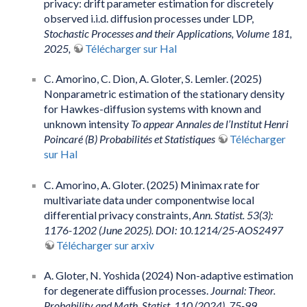
privacy: drift parameter estimation for discretely
observed i.i.d. diffusion processes under LDP,
Stochastic Processes and their Applications, Volume 181,
2025,
Télécharger sur Hal
C. Amorino, C. Dion, A. Gloter, S. Lemler. (2025)
Nonparametric estimation of the stationary density
for Hawkes-diffusion systems with known and
unknown intensity
To appear Annales de l’Institut Henri
Poincaré (B) Probabilités et Statistiques
Télécharger
sur Hal
C. Amorino, A. Gloter. (2025) Minimax rate for
multivariate data under componentwise local
differential privacy constraints,
Ann. Statist. 53(3):
1176-1202 (June 2025). DOI: 10.1214/25-AOS2497
Télécharger sur arxiv
A. Gloter, N. Yoshida (2024) Non-adaptive estimation
for degenerate diﬀusion processes.
Journal: Theor.
Probability and Math. Statist. 110 (2024), 75-99