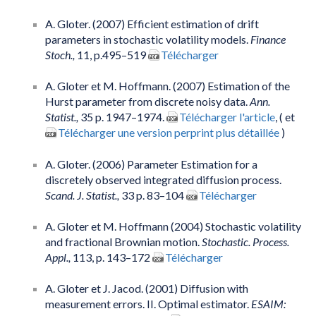
A. Gloter. (2007) Efficient estimation of drift
parameters in stochastic volatility models.
Finance
Stoch.,
11, p.495–519
Télécharger
A. Gloter et M. Hoffmann. (2007) Estimation of the
Hurst parameter from discrete noisy data.
Ann.
Statist.,
35 p. 1947–1974.
Télécharger l'article
, ( et
Télécharger une version perprint plus détaillée
)
A. Gloter. (2006) Parameter Estimation for a
discretely observed integrated diffusion process.
Scand. J. Statist.,
33 p. 83–104
Télécharger
A. Gloter et M. Hoffmann (2004) Stochastic volatility
and fractional Brownian motion.
Stochastic. Process.
Appl.,
113, p. 143–172
Télécharger
A. Gloter et J. Jacod. (2001) Diffusion with
measurement errors. II. Optimal estimator.
ESAIM: